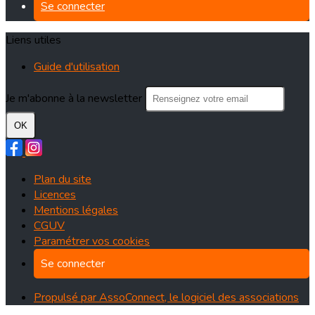
Se connecter
Liens utiles
Guide d'utilisation
Je m'abonne à la newsletter
OK
Plan du site
Licences
Mentions légales
CGUV
Paramétrer vos cookies
Se connecter
Propulsé par AssoConnect, le logiciel des associations