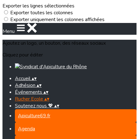
Exporter les lignes sélectionnées
Exporter toutes les colonnes
Exporter uniquement les colonnes affichées
Menu
Ajoutez un logo, un bouton, des réseaux sociaux
Cliquez pour éditer
Accueil
▴
▾
Adhésion
▴
▾
Événements
▴
▾
Rucher Ecole
▴
▾
Soutenez nous 💖
▴
▾
Apiculture69.fr
Agenda