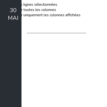
Exporter les lignes sélectionnées
30
Exporter toutes les colonnes
Exporter uniquement les colonnes affichées
MAI
Formation Niveau 3 - Elevage
de reines - 2026
Le 30 mai 2026, 10:00