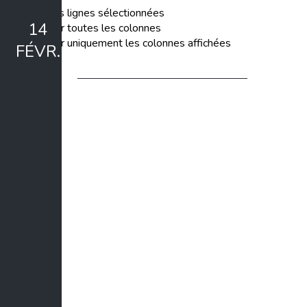
Exporter les lignes sélectionnées
14
Exporter toutes les colonnes
Exporter uniquement les colonnes affichées
FÉVR.
Formation Niveau 1 - 2026
Le 14 févr. 2026, 10:00